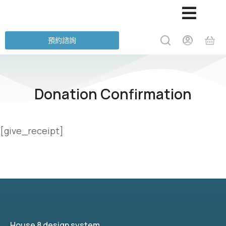
預約諮詢
Donation Confirmation
[give_receipt]
House 8 design system