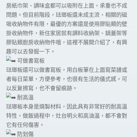
房紙巾架、調味盒都可以吸附在上面，承重也不成
問題。但目前階段，琺瑯板還未成主流，相關的磁
吸收納物件有限，最優的方案還是使用膠貼類的壁
掛收納物件，新住家居就有調料收納架、鍋蓋架等
膠貼類廚房收納物件哦，這裡不展開介紹了，有興
趣可以去發掘一下。
可做書寫板
琺瑯板還可以做書寫板，用白板筆在上面寫菜譜或
者每日菜單，方便參考，也很有生活的儀式感。可
以反复擦寫，也不會留痕跡。
耐高溫
琺瑯板本身是燒製材料，因此具有非常好的耐高溫
特性，做飯過程中，灶台明火和高油溫，都不會對
它有任何傷害。
防划傷