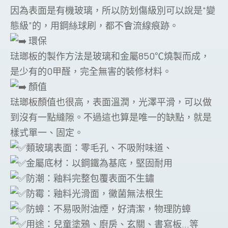
因為表面是有機玻璃，所以防划傷級別可以說是“變
態級”的，用鋼絲球刷，都不會流線痕跡。
環保
琺瑯板的製作方法是玻璃和金屬850℃燒製而成，
是少有的0甲醛，完全無害的裝修材料。
顏值
琺瑯板顏值也很高，表面溫潤，光澤平滑，可以做
到沒有一點縫隙。不過這也算是唯一的缺點，就是
樣式單一、固定。
類玻璃表面：零毛孔、不吸附味道、
金屬底材：以鋼鐵為基底，堅固耐用
防潮：釉料完整包覆表面不生鏽
防霉：釉料光滑面，黴菌無法根生
防蟑：不易吸附油煙，好清潔，物理防蟑
用途：兒童塗鴉、廚房、玄關、書寫板...等