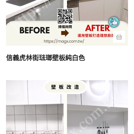
信義虎林街琺瑯壁板純白色