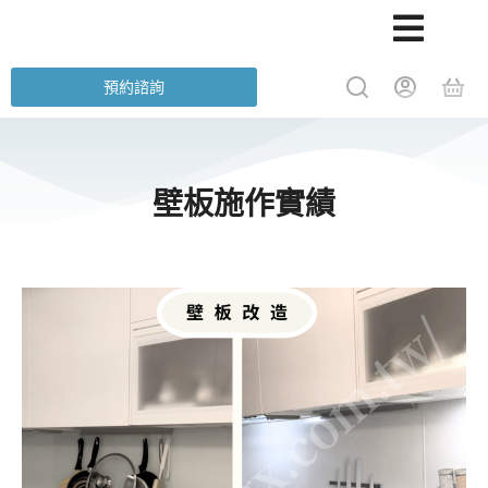
預約諮詢
壁板施作實績