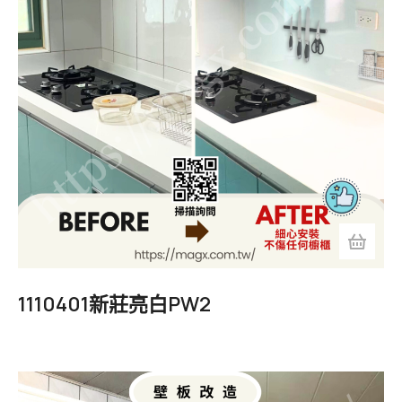
1110401新莊亮白PW2