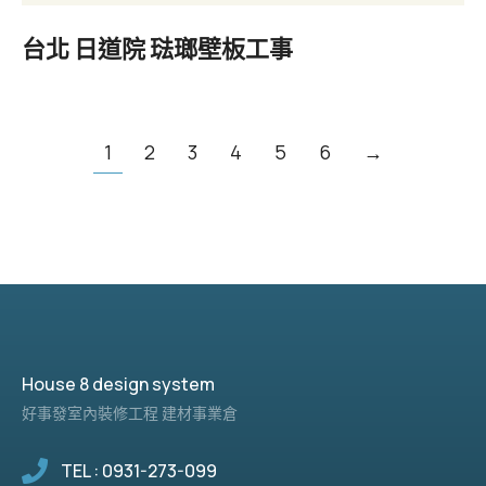
台北 日道院 琺瑯壁板工事
1
2
3
4
5
6
→
House 8 design system
好事發室內裝修工程 建材事業倉
TEL : 0931-273-099