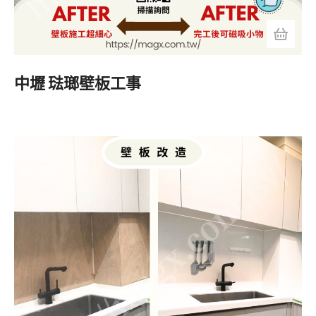
中壢 琺瑯壁板工事